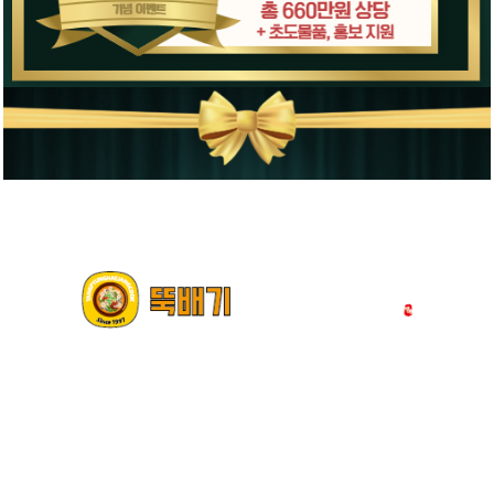
뚝배기양평해장국
창업경쟁력