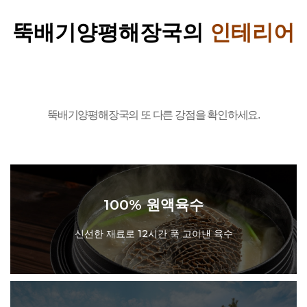
뚝배기양평해장국의
영
업
구
역
보
장
뚝배기양평해장국의 또 다른 강점을 확인하세요.
100% 원액육수
신선한 재료로 12시간 푹 고아낸 육수
100% 원액육수
신선한 재료로 12시간 푹 고아낸 육수