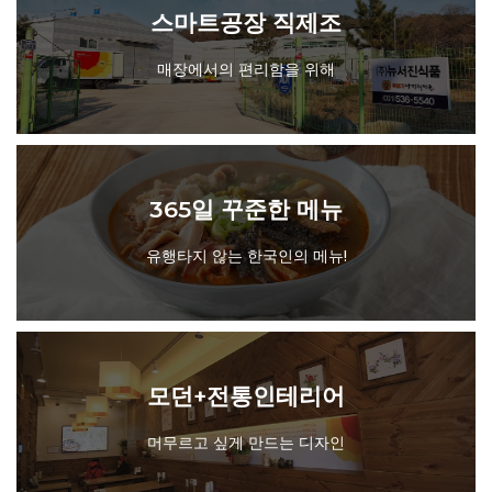
스마트공장 직제조
매장에서의 편리함을 위해
스마트공장 직제조
매장에서의 편리함을 위해
365일 꾸준한 메뉴
지속적인 신메뉴개발까지!
365일 꾸준한 메뉴
유행타지 않는 한국인의 메뉴!
모던+전통인테리어
머무르고 싶게 만드는 디자인
모던+전통인테리어
머무르고 싶게 만드는 디자인