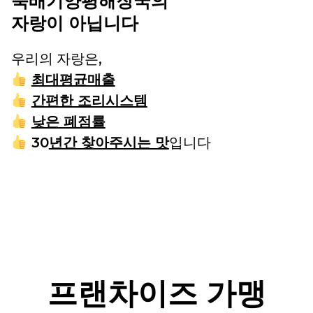
뚝배기양평해장국의
자랑이 아닙니다
우리의 자랑은,
최대평균매출
간편한 조리시스템
낮은 폐점률
30
년간 찾아주시는 맛
입니다
프랜차이즈 가맹