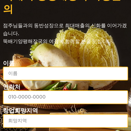
뚝배기 양평해장국 가맹문
의
점주님들과의 동반성장으로 최대매출의 신화를 이어가겠
습니다.
뚝배기양평해장국의 여정에 함께할 분을 모십니다.
이름
연락처
창업희망지역