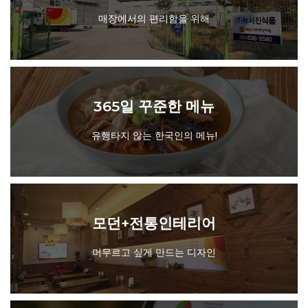
스마트공장 직제조
매장에서의 편리함을 위해
365일 꾸준한 메뉴
지속적인 신메뉴개발까지!
365일 꾸준한 메뉴
유행타지 않는 한국인의 메뉴!
모던+전통인테리어
머무르고 싶게 만드는 디자인
모던+전통인테리어
머무르고 싶게 만드는 디자인