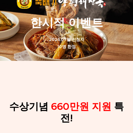
한시적 이벤트
2026.07월 신청자
10명 한정
수상기념
660만원 지원
특
전!