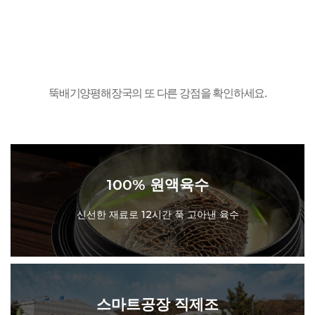
뚝배기양평해장국의 또 다른 강점을 확인하세요.
100% 원액육수
신선한 재료로 12시간 푹 고아낸 육수
100% 원액육수
신선한 재료로 12시간 푹 고아낸 육수
스마트공장 직제조
매장에서의 편리함을 위해