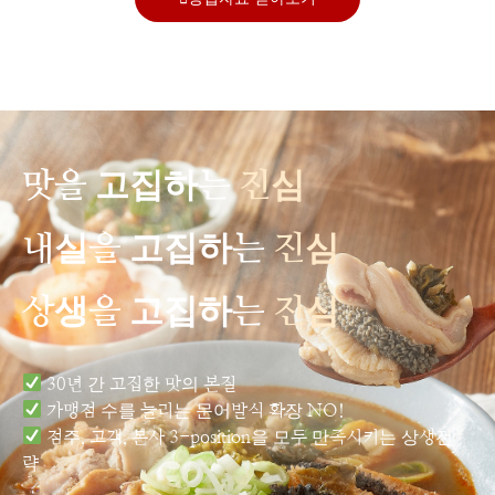
맛을 고집하는
진심
내실을 고집하는
진심
상생을 고집하는
진심
30년 간 고집한 맛의 본질
가맹점 수를 늘리는 문어발식 확장 NO!
점주, 고객, 본사 3-position을 모두 만족시키는 상생전
략