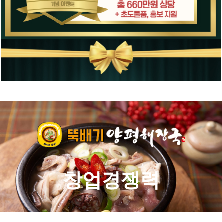
뚝배기양평해장국
창업경쟁력