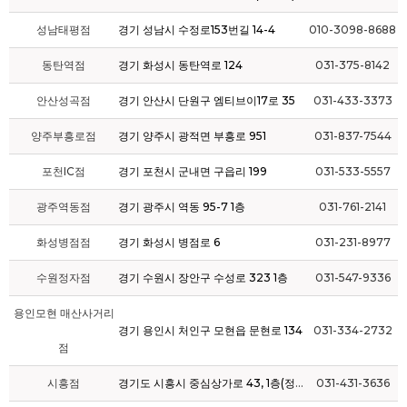
성남태평점
경기 성남시 수정로153번길 14-4
010-3098-8688
동탄역점
경기 화성시 동탄역로 124
031-375-8142
안산성곡점
경기 안산시 단원구 엠티브이17로 35
031-433-3373
양주부흥로점
경기 양주시 광적면 부흥로 951
031-837-7544
포천IC점
경기 포천시 군내면 구읍리 199
031-533-5557
광주역동점
경기 광주시 역동 95-7 1층
031-761-2141
화성병점점
경기 화성시 병점로 6
031-231-8977
수원정자점
경기 수원시 장안구 수성로 323 1층
031-547-9336
용인모현 매산사거리
경기 용인시 처인구 모현읍 문현로 134
031-334-2732
점
시흥점
경기도 시흥시 중심상가로 43, 1층(정왕동)
031-431-3636