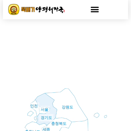
콘
텐
츠
로
건
너
매장찾기
뛰
기
인천
강원도
서울
경기도
충청북도
세종