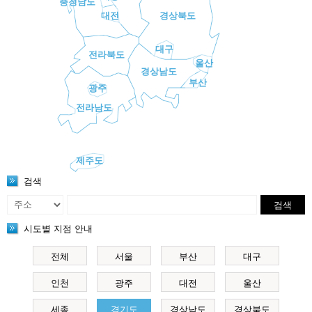
충청남도
대전
경상북도
대구
전라북도
울산
경상남도
부산
광주
전라남도
제주도
검색
검색
시도별 지점 안내
전체
서울
부산
대구
인천
광주
대전
울산
세종
경기도
경상남도
경상북도