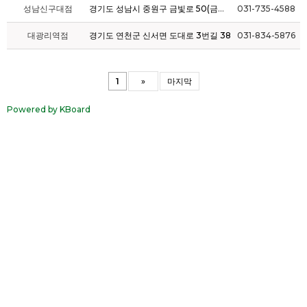
성남신구대점
경기도 성남시 중원구 금빛로 50(금광동)
031-735-4588
대광리역점
경기도 연천군 신서면 도대로 3번길 38
031-834-5876
1
»
마지막
Powered by KBoard
브랜드소개
메뉴소개
브랜드스토리
메뉴소개
CEO인사말
물류 및 R&D센터
찾아오시는 길
매장찾기
창업안내