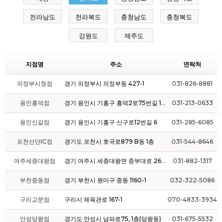
전라남도
전라북도
충청남도
충청북도
강원도
제주도
지점명
주소
연락처
의정부시청점
경기 의정부시 의정부동 427-1
031-826-8881
용인흥덕점
경기 용인시 기흥구 흥덕2로75번길 10-1
031-213-0633
용인신갈점
경기 용인시 기흥구 신구로12번길 6
031-285-6085
포천선단IC점
경기도 포천시 호국로879 B동 1층
031-544-8646
여주세종대왕점
경기 여주시 세종대왕면 중부대로 2625-6
031-882-1317
부천중동점
경기 부천시 원미구 중동 1160-1
032-322-5086
구리교문점
구리시 체육관로 167-1
070-4833-3934
안성당왕점
경기도 안성시 남파로75, 1층(당왕동)
031-675-5532