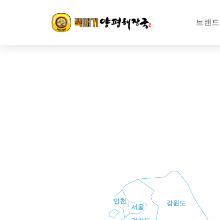
콘
텐
브랜드
츠
로
건
너
뛰
기
인천
강원도
서울