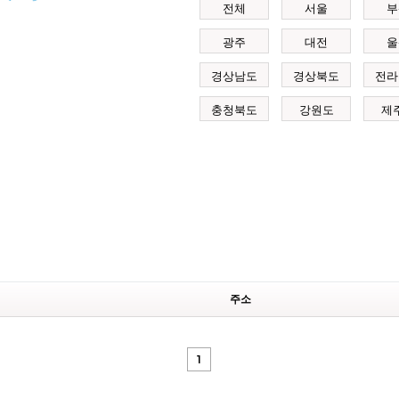
전체
서울
부
광주
대전
울
경상남도
경상북도
전라
충청북도
강원도
제
주소
1