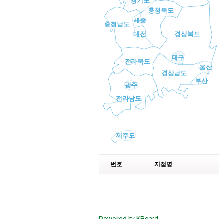
경기도
충청북도
세종
충청남도
대전
경상북도
대구
전라북도
울산
경상남도
부산
광주
전라남도
제주도
번호
지점명
Powered by KBoard