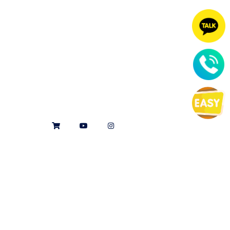
커뮤니티&샵
공지 및 소식
S
Y
I
h
o
n
o
u
s
p
t
t
p
u
a
i
b
g
n
e
r
g
a
-
m
c
a
r
t