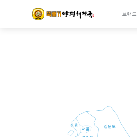
콘
텐
브랜드
츠
로
건
너
뛰
기
인천
강원도
서울