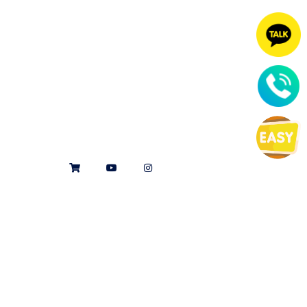
커뮤니티&샵
공지 및 소식
S
Y
I
h
o
n
o
u
s
p
t
t
p
u
a
i
b
g
n
e
r
g
a
-
m
c
a
r
t