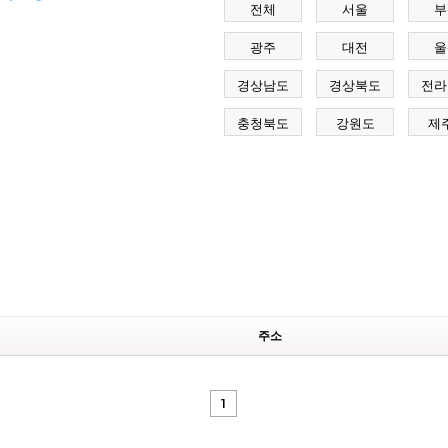
전체
서울
부
광주
대전
울
경상남도
경상북도
전라
충청북도
강원도
제
주소
1