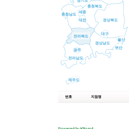
경기도
충청북도
세종
충청남도
대전
경상북도
대구
전라북도
울산
경상남도
부산
광주
전라남도
제주도
번호
지점명
Powered by KBoard