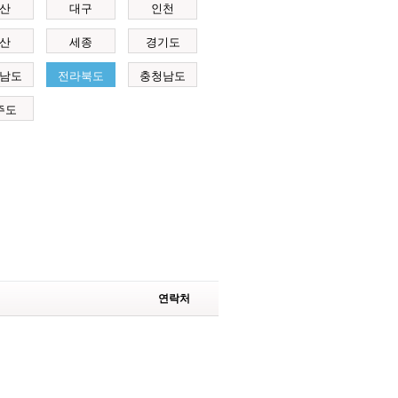
산
대구
인천
산
세종
경기도
남도
전라북도
충청남도
주도
연락처